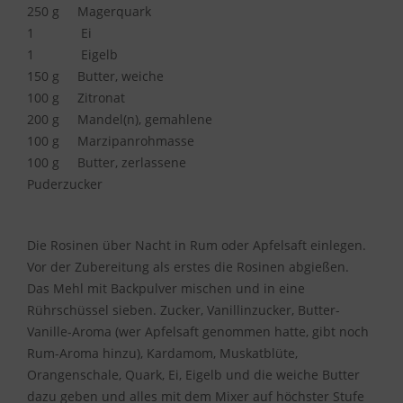
250 g
Magerquark
1
Ei
1
Eigelb
150 g
Butter, weiche
100 g
Zitronat
200 g
Mandel(n), gemahlene
100 g
Marzipanrohmasse
100 g
Butter, zerlassene
Puderzucker
Die Rosinen über Nacht in Rum oder Apfelsaft einlegen.
Vor der Zubereitung als erstes die Rosinen abgießen.
Das Mehl mit Backpulver mischen und in eine
Rührschüssel sieben. Zucker, Vanillinzucker, Butter-
Vanille-Aroma (wer Apfelsaft genommen hatte, gibt noch
Rum-Aroma hinzu), Kardamom, Muskatblüte,
Orangenschale, Quark, Ei, Eigelb und die weiche Butter
dazu geben und alles mit dem Mixer auf höchster Stufe