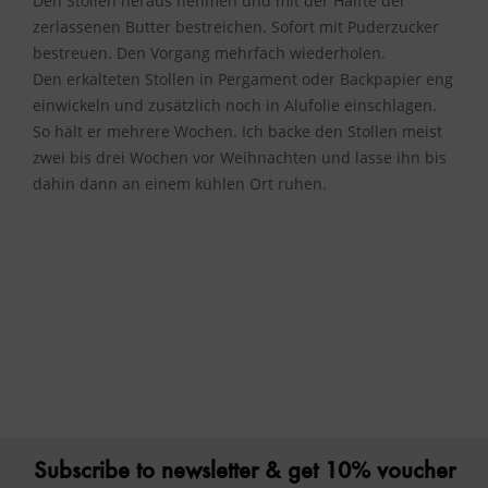
Den Stollen heraus nehmen und mit der Hälfte der
Inactive
Service
zerlassenen Butter bestreichen. Sofort mit Puderzucker
bestreuen. Den Vorgang mehrfach wiederholen.
Den erkalteten Stollen in Pergament oder Backpapier eng
einwickeln und zusätzlich noch in Alufolie einschlagen.
So hält er mehrere Wochen. Ich backe den Stollen meist
zwei bis drei Wochen vor Weihnachten und lasse ihn bis
dahin dann an einem kühlen Ort ruhen.
Subscribe to newsletter & get 10% voucher