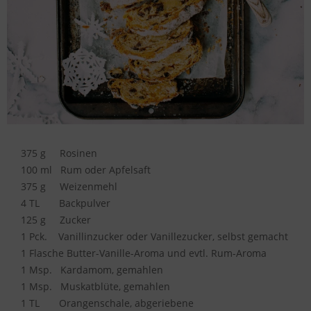
375 g
Rosinen
100 ml
Rum oder Apfelsaft
375 g
Weizenmehl
4 TL
Backpulver
125 g
Zucker
1 Pck.
Vanillinzucker oder Vanillezucker, selbst gemacht
1 Flasche Butter-Vanille-Aroma und evtl. Rum-Aroma
1 Msp.
Kardamom, gemahlen
1 Msp.
Muskatblüte, gemahlen
1 TL
Orangenschale, abgeriebene