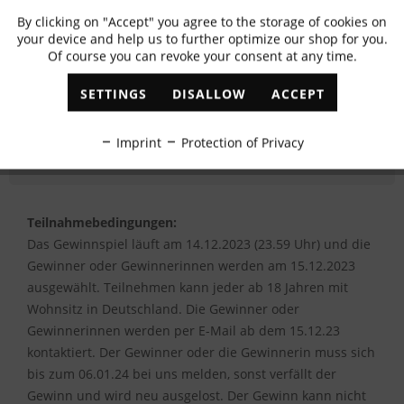
By clicking on "Accept" you agree to the storage of cookies on
Active
Functional
your device and help us to further optimize our shop for you.
Of course you can revoke your consent at any time.
Newsletter abonnieren
Inactive
Marketing
SETTINGS
DISALLOW
ACCEPT
Inactive
Tracking
Imprint
Protection of Privacy
Inactive
Personalisation
Teilnahmebedingungen:
Inactive
Service
Das Gewinnspiel läuft am 14.12.2023 (23.59 Uhr) und die
Gewinner oder Gewinnerinnen werden am 15.12.2023
ausgewählt. Teilnehmen kann jeder ab 18 Jahren mit
Wohnsitz in Deutschland. Die Gewinner oder
Gewinnerinnen werden per E-Mail ab dem 15.12.23
kontaktiert. Der Gewinner oder die Gewinnerin muss sich
bis zum 06.01.24 bei uns melden, sonst verfällt der
Gewinn und wird neu ausgelost. Der Gewinn kann nicht