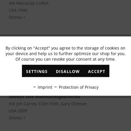
mit Macaulay Culkin
USA 1990
Disney +
Liebe braucht keine Ferien
By clicking on "Accept" you agree to the storage of cookies on
Active
Functional
mit u.a. Cameron Diaz, Kate Winslet, Jude Law
your device and help us to further optimize our shop for you.
USA 2006
Of course you can revoke your consent at any time.
Amazon Prime Video
Inactive
Marketing
SETTINGS
DISALLOW
ACCEPT
Inactive
Tracking
Imprint
Protection of Privacy
Disneys Eine Weihnachtsgeschichte
Inactive
Personalisation
mit Jim Carrey, Colin Firth, Gary Oldman
USA 2009
Disney +
Inactive
Service