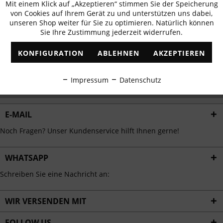
Mit einem Klick auf „Akzeptieren“ stimmen Sie der Speicherung
Aktiv
erhalten
Funktionale
von Cookies auf Ihrem Gerät zu und unterstützen uns dabei,
✓
Exklusive Angebote
✓
Die aktuellsten Trends
unseren Shop weiter für Sie zu optimieren. Natürlich können
Sie Ihre Zustimmung jederzeit widerrufen.
Inaktiv
Marketing
KONFIGURATION
ABLEHNEN
AKZEPTIEREN
Inaktiv
Tracking
ABONNIEREN
Impressum
Datenschutz
Ich habe die
Datenschutzbestimmungen
zur Kenntnis genommen.
Inaktiv
Personalisierung
E-MAIL
Inaktiv
Service
Noch Fragen? Unser Kundenservice hilft Ihnen gerne!
WHATSAPP
Schreiben Sie eine Nachricht an:
WIR VERSENDEN MIT
FOLLOW US