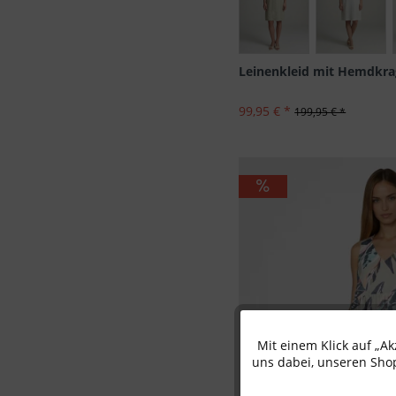
Leinenkleid mit Hemdkr
99,95 € *
199,95 € *
Mit einem Klick auf „A
Funktionale
uns dabei, unseren Shop