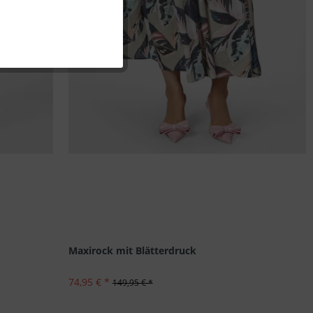
Inaktiv
Inaktiv
Inaktiv
Inaktiv
Maxirock mit Blätterdruck
74,95 € *
149,95 € *