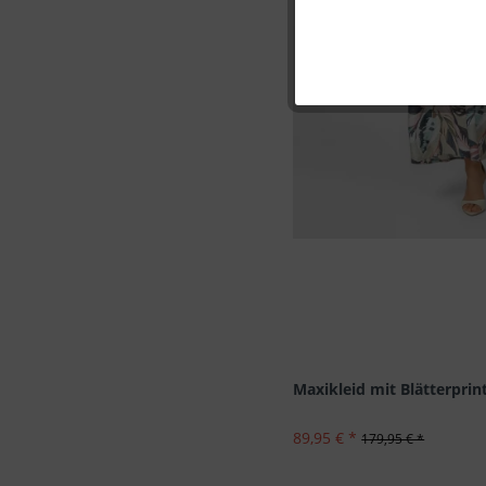
Marketing
Tracking
Personalisierung
Service
Maxikleid mit Blätterprin
89,95 € *
179,95 € *