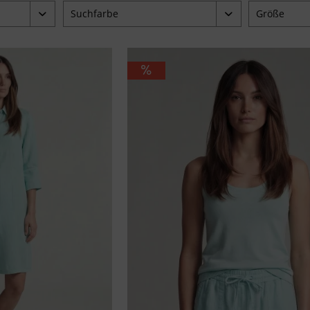
Suchfarbe
Größe
beige
34
,95 €
blau
36
braun
38
gelb
40
grün
42
khaki
44
pink
46
schwarz
taupe
weiß