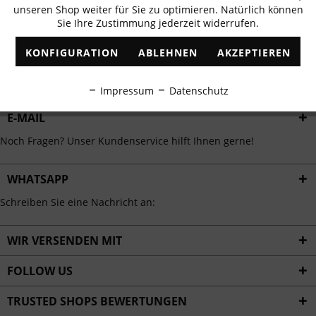
unseren Shop weiter für Sie zu optimieren. Natürlich können
Sie Ihre Zustimmung jederzeit widerrufen.
Inaktiv
Marketing
KONFIGURATION
ABLEHNEN
AKZEPTIEREN
ABONNIEREN
Inaktiv
Tracking
Ich habe die
Datenschutzbestimmungen
zur Kenntnis genommen.
Impressum
Datenschutz
Inaktiv
Personalisierung
E-MAIL
Noch Fragen? Unser Kundenservice hilft Ihnen gerne!
Inaktiv
Service
WHATSAPP
Schreiben Sie eine Nachricht an:
WIR VERSENDEN MIT
FOLLOW US
TRUSTED SHOPS BEWERTUNGEN