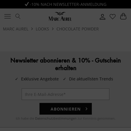
-10% NACH NEWSLETTER-ANMELDUNG
MARC AUREL
LOOKS
CHOCOLATE POWDER
Newsletter abonnieren & 10% - Gutschein
erhalten
✓
Exklusive Angebote
✓
Die aktuellsten Trends
ABONNIEREN
Ich habe die
Datenschutzbestimmungen
zur Kenntnis genommen.