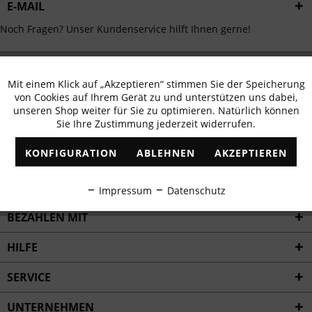
E-MAIL
Noch Fragen? Unser Kundenservice hilft Ihnen gerne!
WHATSAPP
Mit einem Klick auf „Akzeptieren“ stimmen Sie der Speicherung
Aktiv
Funktionale
Schreiben Sie eine Nachricht an:
von Cookies auf Ihrem Gerät zu und unterstützen uns dabei,
unseren Shop weiter für Sie zu optimieren. Natürlich können
Sie Ihre Zustimmung jederzeit widerrufen.
WIR VERSENDEN MIT
Inaktiv
Marketing
KONFIGURATION
ABLEHNEN
AKZEPTIEREN
FOLLOW US
Inaktiv
Tracking
TRUSTED SHOPS BEWERTUNGEN
Impressum
Datenschutz
Inaktiv
Personalisierung
BEZAHLEN MIT
HILFE
Inaktiv
Service
SERVICE
UNTERNEHMEN