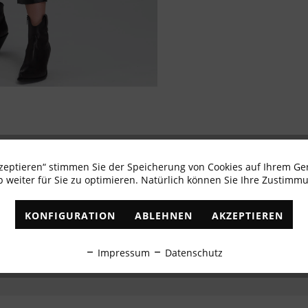
kzeptieren“ stimmen Sie der Speicherung von Cookies auf Ihrem Ge
Newsletter abonnieren & 10% - Gutschein erhalte
 weiter für Sie zu optimieren. Natürlich können Sie Ihre Zustimmu
✓
Exklusive Angebote
✓
Die aktuellsten Trends
KONFIGURATION
ABLEHNEN
AKZEPTIEREN
ABONNIEREN
Impressum
Datenschutz
Ich habe die
Datenschutzbestimmungen
zur Kenntnis genommen.