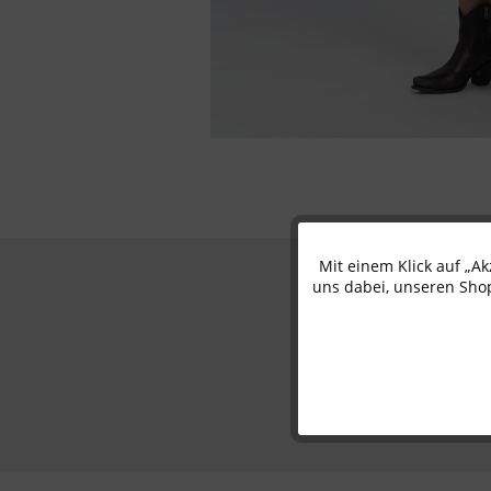
Mit einem Klick auf „A
Funktionale
uns dabei, unseren Shop
Marketing
Tracking
Personalisierung