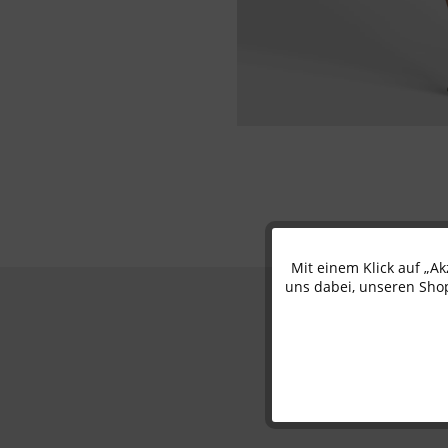
Mit einem Klick auf „A
Funktionale
uns dabei, unseren Shop
Marketing
Tracking