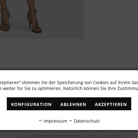
kzeptieren“ stimmen Sie der Speicherung von Cookies auf Ihrem Ge
 weiter für Sie zu optimieren. Natürlich können Sie Ihre Zustimmu
Newsletter abonnieren & 10% - Gutschein erhalte
KONFIGURATION
ABLEHNEN
AKZEPTIEREN
✓
Exklusive Angebote
✓
Die aktuellsten Trends
Impressum
Datenschutz
ABONNIEREN
Ich habe die
Datenschutzbestimmungen
zur Kenntnis genommen.