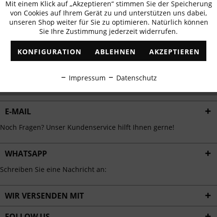
Mit einem Klick auf „Akzeptieren“ stimmen Sie der Speicherung
Aktiv
erhalten
Funktionale
von Cookies auf Ihrem Gerät zu und unterstützen uns dabei,
✓
Exklusive Angebote
✓
Die aktuellsten Trends
unseren Shop weiter für Sie zu optimieren. Natürlich können
Sie Ihre Zustimmung jederzeit widerrufen.
Inaktiv
Marketing
KONFIGURATION
ABLEHNEN
AKZEPTIEREN
Inaktiv
Tracking
ABONNIEREN
Impressum
Datenschutz
Ich habe die
Datenschutzbestimmungen
zur Kenntnis genommen.
Inaktiv
Personalisierung
E-MAIL
Inaktiv
Service
Noch Fragen? Unser Kundenservice hilft Ihnen gerne!
WHATSAPP
Schreiben Sie eine Nachricht an:
WIR VERSENDEN MIT
FOLLOW US