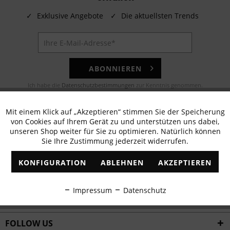
✓
Exklusive Angebote
✓
Die aktuellsten Trends
ABONNIEREN
Ich habe die
Datenschutzbestimmungen
zur Kenntnis genommen.
E-MAIL
Mit einem Klick auf „Akzeptieren“ stimmen Sie der Speicherung
Aktiv
Funktionale
von Cookies auf Ihrem Gerät zu und unterstützen uns dabei,
Noch Fragen? Unser Kundenservice hilft Ihnen gerne!
unseren Shop weiter für Sie zu optimieren. Natürlich können
Sie Ihre Zustimmung jederzeit widerrufen.
Inaktiv
Marketing
WHATSAPP
KONFIGURATION
ABLEHNEN
AKZEPTIEREN
Schreiben Sie eine Nachricht an:
Inaktiv
Tracking
Impressum
Datenschutz
WIR VERSENDEN MIT
Inaktiv
Personalisierung
FOLLOW US