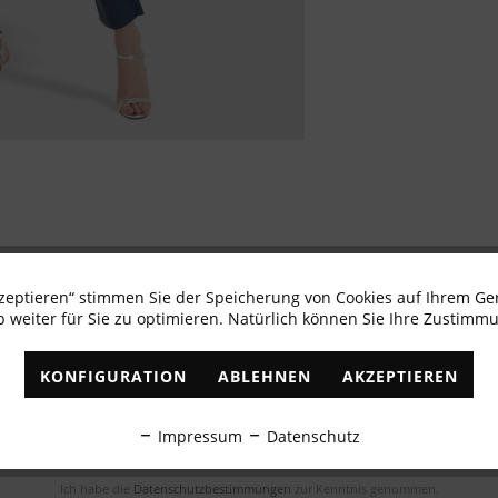
kzeptieren“ stimmen Sie der Speicherung von Cookies auf Ihrem Ge
 weiter für Sie zu optimieren. Natürlich können Sie Ihre Zustimmu
Newsletter abonnieren & 10% - Gutschein erhalte
KONFIGURATION
ABLEHNEN
AKZEPTIEREN
✓
Exklusive Angebote
✓
Die aktuellsten Trends
Impressum
Datenschutz
ABONNIEREN
Ich habe die
Datenschutzbestimmungen
zur Kenntnis genommen.