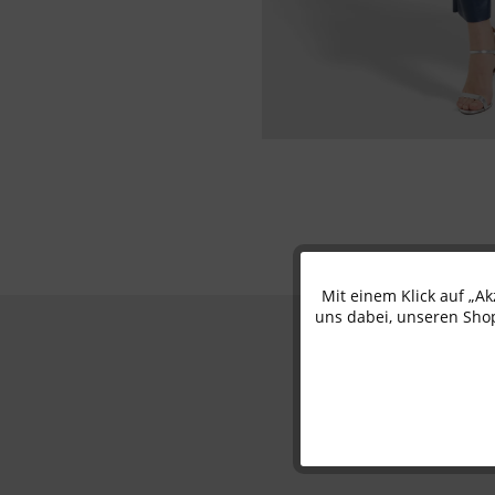
Mit einem Klick auf „A
Funktionale
uns dabei, unseren Shop
Marketing
Tracking