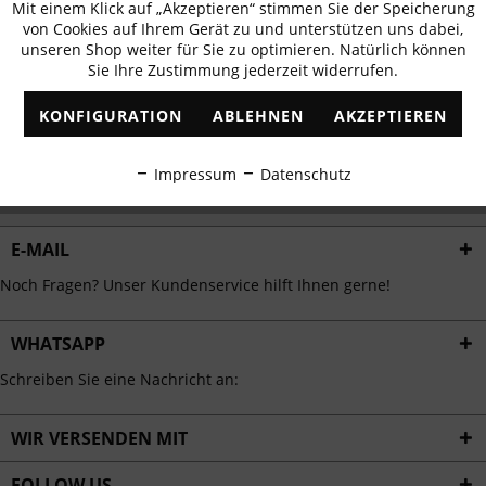
Mit einem Klick auf „Akzeptieren“ stimmen Sie der Speicherung
Aktiv
erhalten
Funktionale
von Cookies auf Ihrem Gerät zu und unterstützen uns dabei,
✓
Exklusive Angebote
✓
Die aktuellsten Trends
unseren Shop weiter für Sie zu optimieren. Natürlich können
Sie Ihre Zustimmung jederzeit widerrufen.
Inaktiv
Marketing
KONFIGURATION
ABLEHNEN
AKZEPTIEREN
Inaktiv
Tracking
ABONNIEREN
Impressum
Datenschutz
Ich habe die
Datenschutzbestimmungen
zur Kenntnis genommen.
Inaktiv
Personalisierung
E-MAIL
Inaktiv
Service
Noch Fragen? Unser Kundenservice hilft Ihnen gerne!
WHATSAPP
Schreiben Sie eine Nachricht an:
WIR VERSENDEN MIT
FOLLOW US