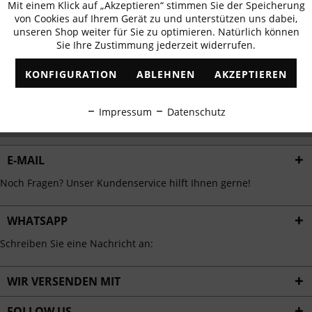
Mit einem Klick auf „Akzeptieren“ stimmen Sie der Speicherung
Aktiv
erhalten
Funktionale
von Cookies auf Ihrem Gerät zu und unterstützen uns dabei,
✓
Exklusive Angebote
✓
Die aktuellsten Trends
unseren Shop weiter für Sie zu optimieren. Natürlich können
Sie Ihre Zustimmung jederzeit widerrufen.
Inaktiv
Marketing
KONFIGURATION
ABLEHNEN
AKZEPTIEREN
Inaktiv
Tracking
ABONNIEREN
Impressum
Datenschutz
Ich habe die
Datenschutzbestimmungen
zur Kenntnis genommen.
Inaktiv
Personalisierung
E-MAIL
Inaktiv
Service
Noch Fragen? Unser Kundenservice hilft Ihnen gerne!
WHATSAPP
Schreiben Sie eine Nachricht an:
WIR VERSENDEN MIT
FOLLOW US