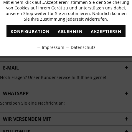
Mit einem Klick auf „Akzeptieren“ stimmen Sie der Speicherung
Aktiv
erhalten
Funktionale
von Cookies auf Ihrem Gerät zu und unterstützen uns dabei,
✓
Exklusive Angebote
✓
Die aktuellsten Trends
unseren Shop weiter für Sie zu optimieren. Natürlich können
Sie Ihre Zustimmung jederzeit widerrufen.
Inaktiv
Marketing
KONFIGURATION
ABLEHNEN
AKZEPTIEREN
Inaktiv
Tracking
ABONNIEREN
Impressum
Datenschutz
Ich habe die
Datenschutzbestimmungen
zur Kenntnis genommen.
Inaktiv
Personalisierung
E-MAIL
Inaktiv
Service
Noch Fragen? Unser Kundenservice hilft Ihnen gerne!
WHATSAPP
Schreiben Sie eine Nachricht an:
WIR VERSENDEN MIT
FOLLOW US