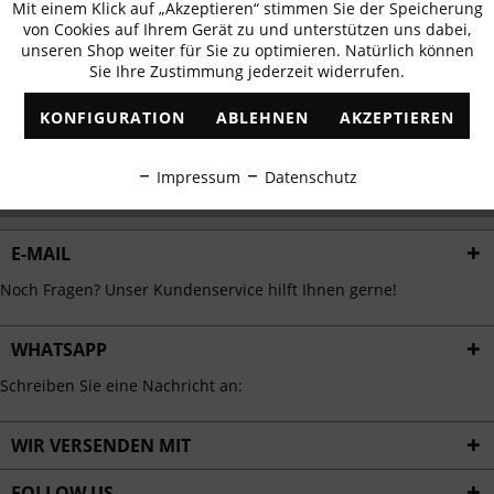
Mit einem Klick auf „Akzeptieren“ stimmen Sie der Speicherung
Aktiv
erhalten
Funktionale
von Cookies auf Ihrem Gerät zu und unterstützen uns dabei,
✓
Exklusive Angebote
✓
Die aktuellsten Trends
unseren Shop weiter für Sie zu optimieren. Natürlich können
Sie Ihre Zustimmung jederzeit widerrufen.
Inaktiv
Marketing
KONFIGURATION
ABLEHNEN
AKZEPTIEREN
Inaktiv
Tracking
ABONNIEREN
Impressum
Datenschutz
Ich habe die
Datenschutzbestimmungen
zur Kenntnis genommen.
Inaktiv
Personalisierung
E-MAIL
Inaktiv
Service
Noch Fragen? Unser Kundenservice hilft Ihnen gerne!
WHATSAPP
Schreiben Sie eine Nachricht an:
WIR VERSENDEN MIT
FOLLOW US