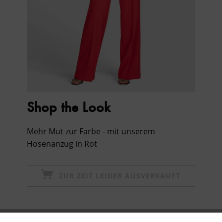
Shop the Look
Mehr Mut zur Farbe - mit unserem
Hosenanzug in Rot
ZUR ZEIT LEIDER AUSVERKAUFT