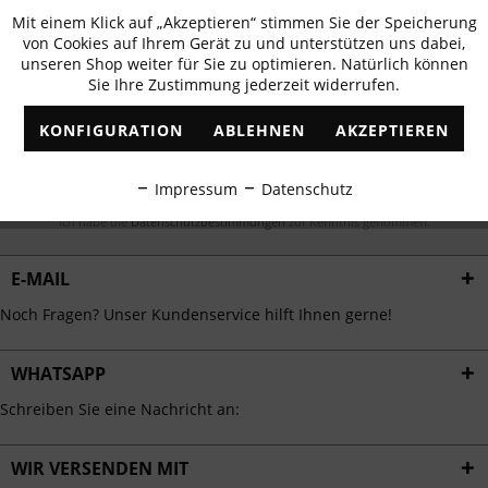
Newsletter abonnieren & 10% - Gutschein
Mit einem Klick auf „Akzeptieren“ stimmen Sie der Speicherung
Aktiv
Funktionale
erhalten
von Cookies auf Ihrem Gerät zu und unterstützen uns dabei,
unseren Shop weiter für Sie zu optimieren. Natürlich können
✓
Exklusive Angebote
✓
Die aktuellsten Trends
Sie Ihre Zustimmung jederzeit widerrufen.
Inaktiv
Marketing
KONFIGURATION
ABLEHNEN
AKZEPTIEREN
Inaktiv
Tracking
ABONNIEREN
Impressum
Datenschutz
Inaktiv
Personalisierung
Ich habe die
Datenschutzbestimmungen
zur Kenntnis genommen.
E-MAIL
Inaktiv
Service
Noch Fragen? Unser Kundenservice hilft Ihnen gerne!
WHATSAPP
Schreiben Sie eine Nachricht an:
WIR VERSENDEN MIT