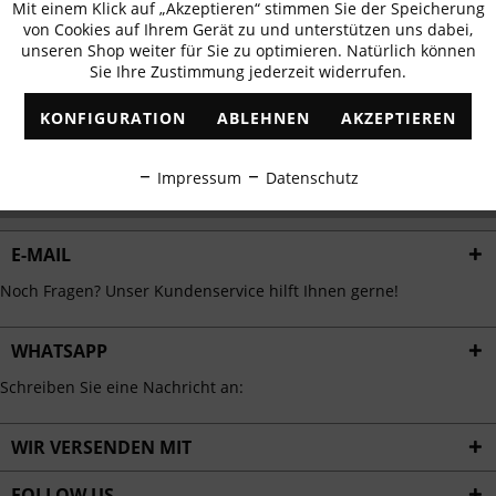
Mit einem Klick auf „Akzeptieren“ stimmen Sie der Speicherung
Aktiv
erhalten
Funktionale
von Cookies auf Ihrem Gerät zu und unterstützen uns dabei,
✓
Exklusive Angebote
✓
Die aktuellsten Trends
unseren Shop weiter für Sie zu optimieren. Natürlich können
Sie Ihre Zustimmung jederzeit widerrufen.
Inaktiv
Marketing
KONFIGURATION
ABLEHNEN
AKZEPTIEREN
Inaktiv
Tracking
ABONNIEREN
Impressum
Datenschutz
Ich habe die
Datenschutzbestimmungen
zur Kenntnis genommen.
Inaktiv
Personalisierung
E-MAIL
Inaktiv
Service
Noch Fragen? Unser Kundenservice hilft Ihnen gerne!
WHATSAPP
Schreiben Sie eine Nachricht an:
WIR VERSENDEN MIT
FOLLOW US