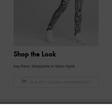
Shop the Look
Key-Piece: Steppjacke in Glanz-Optik
ZUR ZEIT LEIDER AUSVERKAUFT
Newsletter abonnieren & 10% - Gutschein