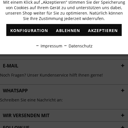
Mit einem Klick auf „Akzeptieren“ stimmen Sie der Speicherung
Aktiv
erhalten
Funktionale
von Cookies auf Ihrem Gerät zu und unterstützen uns dabei,
✓
Exklusive Angebote
✓
Die aktuellsten Trends
unseren Shop weiter für Sie zu optimieren. Natürlich können
Sie Ihre Zustimmung jederzeit widerrufen.
Inaktiv
Marketing
KONFIGURATION
ABLEHNEN
AKZEPTIEREN
Inaktiv
Tracking
ABONNIEREN
Impressum
Datenschutz
Ich habe die
Datenschutzbestimmungen
zur Kenntnis genommen.
Inaktiv
Personalisierung
E-MAIL
Inaktiv
Service
Noch Fragen? Unser Kundenservice hilft Ihnen gerne!
WHATSAPP
Schreiben Sie eine Nachricht an:
WIR VERSENDEN MIT
FOLLOW US