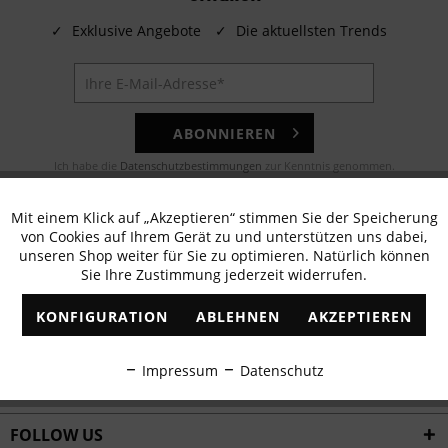
✓
Exklusive Angebote
✓
Die aktuellsten Trends
ABONNIEREN
Ich habe die
Datenschutzbestimmungen
zur Kenntnis genommen.
E-MAIL
Mit einem Klick auf „Akzeptieren“ stimmen Sie der Speicherung
Aktiv
Funktionale
von Cookies auf Ihrem Gerät zu und unterstützen uns dabei,
Noch Fragen? Unser Kundenservice hilft Ihnen gerne!
unseren Shop weiter für Sie zu optimieren. Natürlich können
Sie Ihre Zustimmung jederzeit widerrufen.
Inaktiv
Marketing
WHATSAPP
KONFIGURATION
ABLEHNEN
AKZEPTIEREN
Schreiben Sie eine Nachricht an:
Inaktiv
Tracking
Impressum
Datenschutz
WIR VERSENDEN MIT
Inaktiv
Personalisierung
FOLLOW US