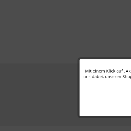
Mit einem Klick auf „A
Funktionale
uns dabei, unseren Shop
Marketing
Tracking
Personalisierung