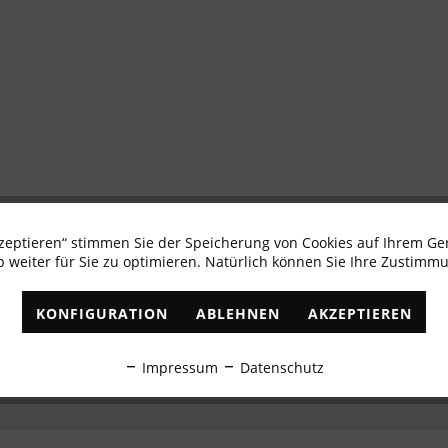
kzeptieren“ stimmen Sie der Speicherung von Cookies auf Ihrem Ge
Newsletter abonnieren & 10% - Gutschein erhalte
 weiter für Sie zu optimieren. Natürlich können Sie Ihre Zustimmu
✓
Exklusive Angebote
✓
Die aktuellsten Trends
KONFIGURATION
ABLEHNEN
AKZEPTIEREN
ABONNIEREN
Impressum
Datenschutz
Ich habe die
Datenschutzbestimmungen
zur Kenntnis genommen.