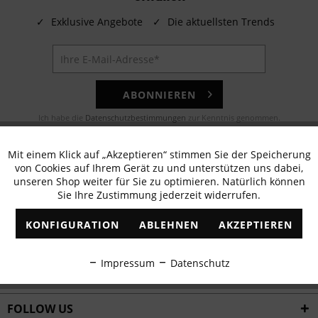
✓
Exklusive Angebote
✓
Die aktuellsten Trends
ABONNIEREN
Ich habe die
Datenschutzbestimmungen
zur Kenntnis genommen.
E-MAIL
Mit einem Klick auf „Akzeptieren“ stimmen Sie der Speicherung
Aktiv
Funktionale
von Cookies auf Ihrem Gerät zu und unterstützen uns dabei,
Noch Fragen? Unser Kundenservice hilft Ihnen gerne!
unseren Shop weiter für Sie zu optimieren. Natürlich können
Sie Ihre Zustimmung jederzeit widerrufen.
Inaktiv
Marketing
WHATSAPP
KONFIGURATION
ABLEHNEN
AKZEPTIEREN
Schreiben Sie eine Nachricht an:
Inaktiv
Tracking
Impressum
Datenschutz
WIR VERSENDEN MIT
Inaktiv
Personalisierung
FOLLOW US