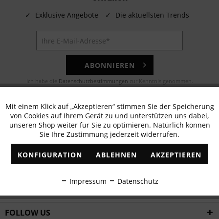
✓
Exklusive Angebote
✓
Die aktuellsten Trends
ABONNIEREN
Ich habe die
Datenschutzbestimmungen
zur Kenntnis genommen.
E-MAIL
Mit einem Klick auf „Akzeptieren“ stimmen Sie der Speicherung
Aktiv
Funktionale
von Cookies auf Ihrem Gerät zu und unterstützen uns dabei,
Noch Fragen? Unser Kundenservice hilft Ihnen gerne!
unseren Shop weiter für Sie zu optimieren. Natürlich können
Sie Ihre Zustimmung jederzeit widerrufen.
Inaktiv
Marketing
WHATSAPP
KONFIGURATION
ABLEHNEN
AKZEPTIEREN
Schreiben Sie eine Nachricht an:
Inaktiv
Tracking
Impressum
Datenschutz
WIR VERSENDEN MIT
Inaktiv
Personalisierung
FOLLOW US