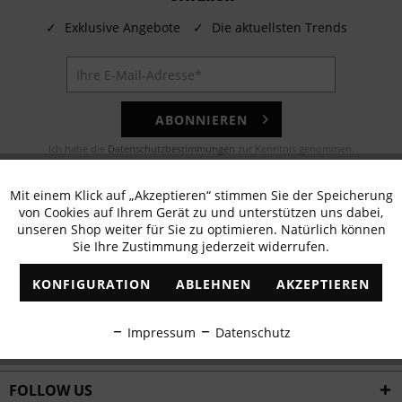
✓
Exklusive Angebote
✓
Die aktuellsten Trends
ABONNIEREN
Ich habe die
Datenschutzbestimmungen
zur Kenntnis genommen.
E-MAIL
Mit einem Klick auf „Akzeptieren“ stimmen Sie der Speicherung
Aktiv
Funktionale
von Cookies auf Ihrem Gerät zu und unterstützen uns dabei,
Noch Fragen? Unser Kundenservice hilft Ihnen gerne!
unseren Shop weiter für Sie zu optimieren. Natürlich können
Sie Ihre Zustimmung jederzeit widerrufen.
Inaktiv
Marketing
WHATSAPP
KONFIGURATION
ABLEHNEN
AKZEPTIEREN
Schreiben Sie eine Nachricht an:
Inaktiv
Tracking
Impressum
Datenschutz
WIR VERSENDEN MIT
Inaktiv
Personalisierung
FOLLOW US