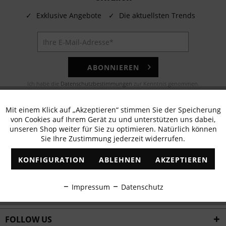
✓
Exklusive Angebote
✓
Die aktuellsten Trends
ABONNIEREN
Ich habe die
Datenschutzbestimmungen
zur Kenntnis genommen.
E-MAIL
Mit einem Klick auf „Akzeptieren“ stimmen Sie der Speicherung
Aktiv
Funktionale
von Cookies auf Ihrem Gerät zu und unterstützen uns dabei,
Noch Fragen? Unser Kundenservice hilft Ihnen gerne!
unseren Shop weiter für Sie zu optimieren. Natürlich können
Sie Ihre Zustimmung jederzeit widerrufen.
Inaktiv
Marketing
WHATSAPP
KONFIGURATION
ABLEHNEN
AKZEPTIEREN
Schreiben Sie eine Nachricht an:
Inaktiv
Tracking
Impressum
Datenschutz
WIR VERSENDEN MIT
Inaktiv
Personalisierung
FOLLOW US