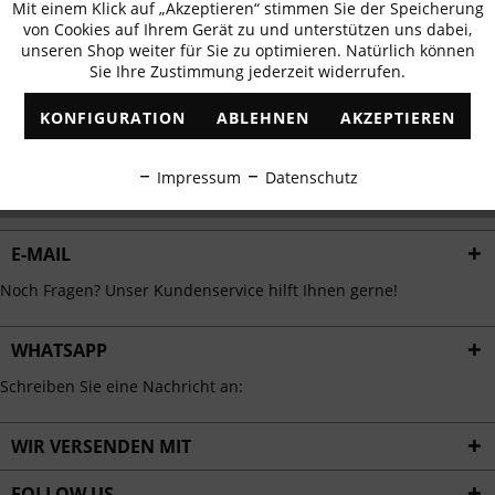
Mit einem Klick auf „Akzeptieren“ stimmen Sie der Speicherung
Aktiv
erhalten
Funktionale
von Cookies auf Ihrem Gerät zu und unterstützen uns dabei,
✓
Exklusive Angebote
✓
Die aktuellsten Trends
unseren Shop weiter für Sie zu optimieren. Natürlich können
Sie Ihre Zustimmung jederzeit widerrufen.
Inaktiv
Marketing
KONFIGURATION
ABLEHNEN
AKZEPTIEREN
Inaktiv
Tracking
ABONNIEREN
Impressum
Datenschutz
Ich habe die
Datenschutzbestimmungen
zur Kenntnis genommen.
Inaktiv
Personalisierung
E-MAIL
Inaktiv
Service
Noch Fragen? Unser Kundenservice hilft Ihnen gerne!
WHATSAPP
Schreiben Sie eine Nachricht an:
WIR VERSENDEN MIT
FOLLOW US