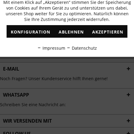
Mit einem Klick auf „Akzeptieren“ stimmen Sie der Speicherung
Aktiv
erhalten
Funktionale
von Cookies auf Ihrem Gerät zu und unterstützen uns dabei,
✓
Exklusive Angebote
✓
Die aktuellsten Trends
unseren Shop weiter für Sie zu optimieren. Natürlich können
Sie Ihre Zustimmung jederzeit widerrufen.
Inaktiv
Marketing
KONFIGURATION
ABLEHNEN
AKZEPTIEREN
Inaktiv
Tracking
ABONNIEREN
Impressum
Datenschutz
Ich habe die
Datenschutzbestimmungen
zur Kenntnis genommen.
Inaktiv
Personalisierung
E-MAIL
Inaktiv
Service
Noch Fragen? Unser Kundenservice hilft Ihnen gerne!
WHATSAPP
Schreiben Sie eine Nachricht an:
WIR VERSENDEN MIT
FOLLOW US