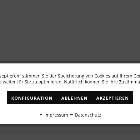
kzeptieren“ stimmen Sie der Speicherung von Cookies auf Ihrem Ge
Newsletter abonnieren & 10% - Gutschein erhalte
 weiter für Sie zu optimieren. Natürlich können Sie Ihre Zustimmu
✓
Exklusive Angebote
✓
Die aktuellsten Trends
KONFIGURATION
ABLEHNEN
AKZEPTIEREN
ABONNIEREN
Impressum
Datenschutz
Ich habe die
Datenschutzbestimmungen
zur Kenntnis genommen.