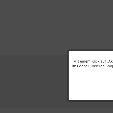
Mit einem Klick auf „A
Funktionale
uns dabei, unseren Shop
Marketing
Tracking
Personalisierung