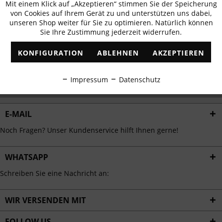
Mit einem Klick auf „Akzeptieren“ stimmen Sie der Speicherung
Aktiv
erhalten
Funktionale
von Cookies auf Ihrem Gerät zu und unterstützen uns dabei,
✓
Exklusive Angebote
✓
Die aktuellsten Trends
unseren Shop weiter für Sie zu optimieren. Natürlich können
Sie Ihre Zustimmung jederzeit widerrufen.
Inaktiv
Marketing
KONFIGURATION
ABLEHNEN
AKZEPTIEREN
Inaktiv
Tracking
ABONNIEREN
Impressum
Datenschutz
Ich habe die
Datenschutzbestimmungen
zur Kenntnis genommen.
Inaktiv
Personalisierung
E-MAIL
Inaktiv
Service
Noch Fragen? Unser Kundenservice hilft Ihnen gerne!
WHATSAPP
Schreiben Sie eine Nachricht an:
WIR VERSENDEN MIT
FOLLOW US