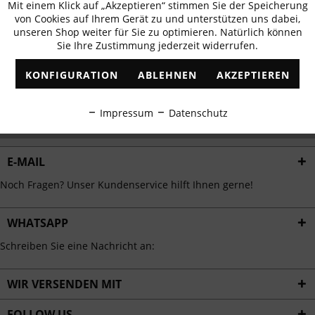
Mit einem Klick auf „Akzeptieren“ stimmen Sie der Speicherung
Aktiv
erhalten
Funktionale
von Cookies auf Ihrem Gerät zu und unterstützen uns dabei,
✓
Exklusive Angebote
✓
Die aktuellsten Trends
unseren Shop weiter für Sie zu optimieren. Natürlich können
Sie Ihre Zustimmung jederzeit widerrufen.
Inaktiv
Marketing
KONFIGURATION
ABLEHNEN
AKZEPTIEREN
Inaktiv
Tracking
ABONNIEREN
Impressum
Datenschutz
Ich habe die
Datenschutzbestimmungen
zur Kenntnis genommen.
Inaktiv
Personalisierung
E-MAIL
Inaktiv
Service
Noch Fragen? Unser Kundenservice hilft Ihnen gerne!
WHATSAPP
Schreiben Sie eine Nachricht an:
WIR VERSENDEN MIT
FOLLOW US