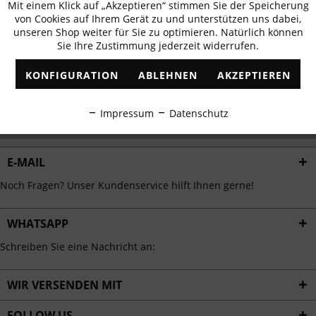
Mit einem Klick auf „Akzeptieren“ stimmen Sie der Speicherung
Aktiv
erhalten
Funktionale
von Cookies auf Ihrem Gerät zu und unterstützen uns dabei,
✓
Exklusive Angebote
✓
Die aktuellsten Trends
unseren Shop weiter für Sie zu optimieren. Natürlich können
Sie Ihre Zustimmung jederzeit widerrufen.
Inaktiv
Marketing
KONFIGURATION
ABLEHNEN
AKZEPTIEREN
Inaktiv
Tracking
ABONNIEREN
Impressum
Datenschutz
Ich habe die
Datenschutzbestimmungen
zur Kenntnis genommen.
Inaktiv
Personalisierung
E-MAIL
Inaktiv
Service
Noch Fragen? Unser Kundenservice hilft Ihnen gerne!
WHATSAPP
Schreiben Sie eine Nachricht an:
WIR VERSENDEN MIT
FOLLOW US