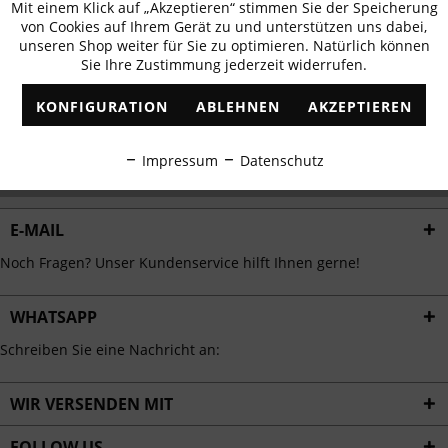
Mit einem Klick auf „Akzeptieren“ stimmen Sie der Speicherung
Aktiv
erhalten
Funktionale
von Cookies auf Ihrem Gerät zu und unterstützen uns dabei,
✓
Exklusive Angebote
✓
Die aktuellsten Trends
unseren Shop weiter für Sie zu optimieren. Natürlich können
Sie Ihre Zustimmung jederzeit widerrufen.
Inaktiv
Marketing
KONFIGURATION
ABLEHNEN
AKZEPTIEREN
Inaktiv
Tracking
ABONNIEREN
Impressum
Datenschutz
Ich habe die
Datenschutzbestimmungen
zur Kenntnis genommen.
Inaktiv
Personalisierung
E-MAIL
Inaktiv
Service
Noch Fragen? Unser Kundenservice hilft Ihnen gerne!
WHATSAPP
Schreiben Sie eine Nachricht an:
WIR VERSENDEN MIT
FOLLOW US