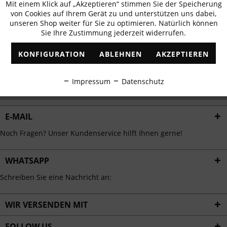
Mit einem Klick auf „Akzeptieren“ stimmen Sie der Speicherung
Aktiv
erhalten
Funktionale
von Cookies auf Ihrem Gerät zu und unterstützen uns dabei,
✓
Exklusive Angebote
✓
Die aktuellsten Trends
unseren Shop weiter für Sie zu optimieren. Natürlich können
Sie Ihre Zustimmung jederzeit widerrufen.
Inaktiv
Marketing
KONFIGURATION
ABLEHNEN
AKZEPTIEREN
Inaktiv
Tracking
ABONNIEREN
Impressum
Datenschutz
Ich habe die
Datenschutzbestimmungen
zur Kenntnis genommen.
Inaktiv
Personalisierung
E-MAIL
Inaktiv
Service
Noch Fragen? Unser Kundenservice hilft Ihnen gerne!
WHATSAPP
Schreiben Sie eine Nachricht an:
WIR VERSENDEN MIT
FOLLOW US