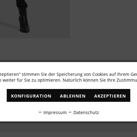
kzeptieren“ stimmen Sie der Speicherung von Cookies auf Ihrem Ge
Newsletter abonnieren & 10% - Gutschein erhalte
 weiter für Sie zu optimieren. Natürlich können Sie Ihre Zustimmu
✓
Exklusive Angebote
✓
Die aktuellsten Trends
KONFIGURATION
ABLEHNEN
AKZEPTIEREN
ABONNIEREN
Impressum
Datenschutz
Ich habe die
Datenschutzbestimmungen
zur Kenntnis genommen.