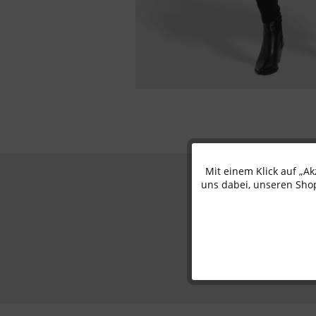
Mit einem Klick auf „A
Funktionale
uns dabei, unseren Shop
Marketing
Tracking
Personalisierung