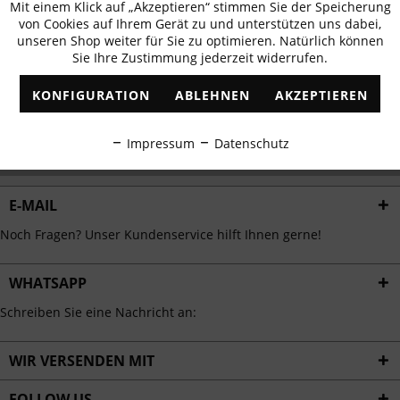
Mit einem Klick auf „Akzeptieren“ stimmen Sie der Speicherung
Aktiv
erhalten
Funktionale
von Cookies auf Ihrem Gerät zu und unterstützen uns dabei,
✓
Exklusive Angebote
✓
Die aktuellsten Trends
unseren Shop weiter für Sie zu optimieren. Natürlich können
Sie Ihre Zustimmung jederzeit widerrufen.
Inaktiv
Marketing
KONFIGURATION
ABLEHNEN
AKZEPTIEREN
Inaktiv
Tracking
ABONNIEREN
Impressum
Datenschutz
Ich habe die
Datenschutzbestimmungen
zur Kenntnis genommen.
Inaktiv
Personalisierung
E-MAIL
Inaktiv
Service
Noch Fragen? Unser Kundenservice hilft Ihnen gerne!
WHATSAPP
Schreiben Sie eine Nachricht an:
WIR VERSENDEN MIT
FOLLOW US