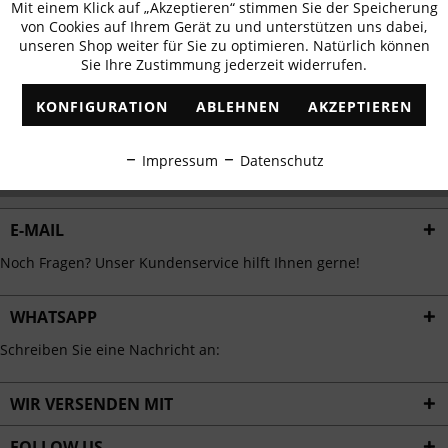
Mit einem Klick auf „Akzeptieren“ stimmen Sie der Speicherung
Aktiv
erhalten
Funktionale
von Cookies auf Ihrem Gerät zu und unterstützen uns dabei,
✓
Exklusive Angebote
✓
Die aktuellsten Trends
unseren Shop weiter für Sie zu optimieren. Natürlich können
Sie Ihre Zustimmung jederzeit widerrufen.
Inaktiv
Marketing
KONFIGURATION
ABLEHNEN
AKZEPTIEREN
Inaktiv
Tracking
ABONNIEREN
Impressum
Datenschutz
Ich habe die
Datenschutzbestimmungen
zur Kenntnis genommen.
Inaktiv
Personalisierung
E-MAIL
Inaktiv
Service
Noch Fragen? Unser Kundenservice hilft Ihnen gerne!
WHATSAPP
Schreiben Sie eine Nachricht an:
WIR VERSENDEN MIT
FOLLOW US