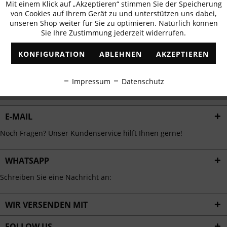
Mit einem Klick auf „Akzeptieren“ stimmen Sie der Speicherung
Aktiv
erhalten
Funktionale
von Cookies auf Ihrem Gerät zu und unterstützen uns dabei,
✓
Exklusive Angebote
✓
Die aktuellsten Trends
unseren Shop weiter für Sie zu optimieren. Natürlich können
Sie Ihre Zustimmung jederzeit widerrufen.
Inaktiv
Marketing
KONFIGURATION
ABLEHNEN
AKZEPTIEREN
Inaktiv
Tracking
ABONNIEREN
Impressum
Datenschutz
Ich habe die
Datenschutzbestimmungen
zur Kenntnis genommen.
Inaktiv
Personalisierung
E-MAIL
Inaktiv
Service
Noch Fragen? Unser Kundenservice hilft Ihnen gerne!
WHATSAPP
Schreiben Sie eine Nachricht an:
WIR VERSENDEN MIT
FOLLOW US