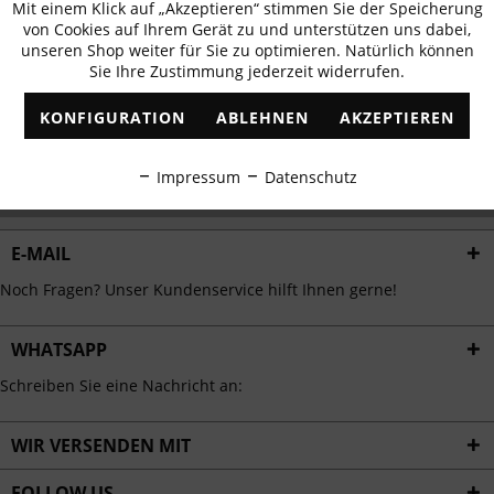
Mit einem Klick auf „Akzeptieren“ stimmen Sie der Speicherung
Aktiv
erhalten
Funktionale
von Cookies auf Ihrem Gerät zu und unterstützen uns dabei,
✓
Exklusive Angebote
✓
Die aktuellsten Trends
unseren Shop weiter für Sie zu optimieren. Natürlich können
Sie Ihre Zustimmung jederzeit widerrufen.
Inaktiv
Marketing
KONFIGURATION
ABLEHNEN
AKZEPTIEREN
Inaktiv
Tracking
ABONNIEREN
Impressum
Datenschutz
Ich habe die
Datenschutzbestimmungen
zur Kenntnis genommen.
Inaktiv
Personalisierung
E-MAIL
Inaktiv
Service
Noch Fragen? Unser Kundenservice hilft Ihnen gerne!
WHATSAPP
Schreiben Sie eine Nachricht an:
WIR VERSENDEN MIT
FOLLOW US