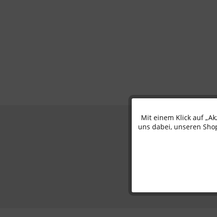
Mit einem Klick auf „A
Funktionale
uns dabei, unseren Shop
Marketing
Tracking
Personalisierung