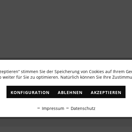
kzeptieren“ stimmen Sie der Speicherung von Cookies auf Ihrem Ge
Newsletter abonnieren & 10% - Gutschein erhalte
 weiter für Sie zu optimieren. Natürlich können Sie Ihre Zustimmu
✓
Exklusive Angebote
✓
Die aktuellsten Trends
KONFIGURATION
ABLEHNEN
AKZEPTIEREN
ABONNIEREN
Impressum
Datenschutz
Ich habe die
Datenschutzbestimmungen
zur Kenntnis genommen.