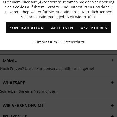
Mit einem Klick auf „Akzeptieren“ stimmen Sie der Speicherung
Aktiv
erhalten
Funktionale
von Cookies auf Ihrem Gerät zu und unterstützen uns dabei,
✓
Exklusive Angebote
✓
Die aktuellsten Trends
unseren Shop weiter für Sie zu optimieren. Natürlich können
Sie Ihre Zustimmung jederzeit widerrufen.
Inaktiv
Marketing
KONFIGURATION
ABLEHNEN
AKZEPTIEREN
Inaktiv
Tracking
ABONNIEREN
Impressum
Datenschutz
Ich habe die
Datenschutzbestimmungen
zur Kenntnis genommen.
Inaktiv
Personalisierung
E-MAIL
Inaktiv
Service
Noch Fragen? Unser Kundenservice hilft Ihnen gerne!
WHATSAPP
Schreiben Sie eine Nachricht an:
WIR VERSENDEN MIT
FOLLOW US