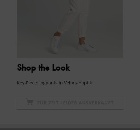
Shop the Look
Key-Piece: Jogpants in Velors-Haptik
ZUR ZEIT LEIDER AUSVERKAUFT
Newsletter abonnieren & 10% - Gutschein