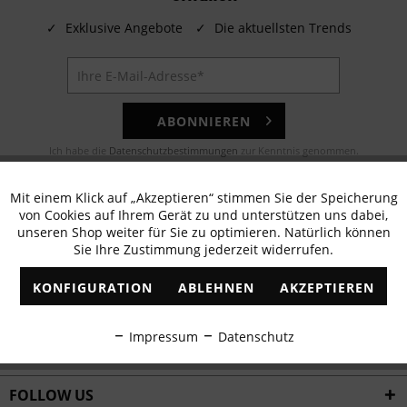
✓
Exklusive Angebote
✓
Die aktuellsten Trends
ABONNIEREN
Ich habe die
Datenschutzbestimmungen
zur Kenntnis genommen.
E-MAIL
Mit einem Klick auf „Akzeptieren“ stimmen Sie der Speicherung
Aktiv
Funktionale
von Cookies auf Ihrem Gerät zu und unterstützen uns dabei,
Noch Fragen? Unser Kundenservice hilft Ihnen gerne!
unseren Shop weiter für Sie zu optimieren. Natürlich können
Sie Ihre Zustimmung jederzeit widerrufen.
Inaktiv
Marketing
WHATSAPP
KONFIGURATION
ABLEHNEN
AKZEPTIEREN
Schreiben Sie eine Nachricht an:
Inaktiv
Tracking
Impressum
Datenschutz
WIR VERSENDEN MIT
Inaktiv
Personalisierung
FOLLOW US