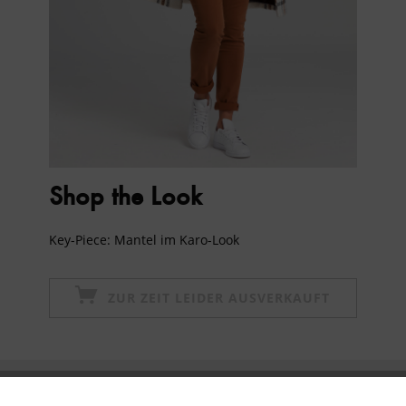
Shop the Look
Key-Piece: Mantel im Karo-Look
ZUR ZEIT LEIDER AUSVERKAUFT
Newsletter abonnieren & 10% - Gutschein