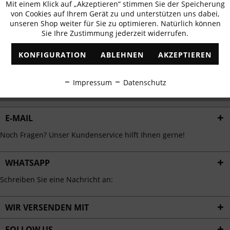
Mit einem Klick auf „Akzeptieren“ stimmen Sie der Speicherung
Aktiv
erhalten
Funktionale
von Cookies auf Ihrem Gerät zu und unterstützen uns dabei,
✓
Exklusive Angebote
✓
Die aktuellsten Trends
unseren Shop weiter für Sie zu optimieren. Natürlich können
Sie Ihre Zustimmung jederzeit widerrufen.
Inaktiv
Marketing
KONFIGURATION
ABLEHNEN
AKZEPTIEREN
Inaktiv
Tracking
ABONNIEREN
Impressum
Datenschutz
Ich habe die
Datenschutzbestimmungen
zur Kenntnis genommen.
Inaktiv
Personalisierung
E-MAIL
Inaktiv
Service
Noch Fragen? Unser Kundenservice hilft Ihnen gerne!
WHATSAPP
Schreiben Sie eine Nachricht an:
WIR VERSENDEN MIT
FOLLOW US