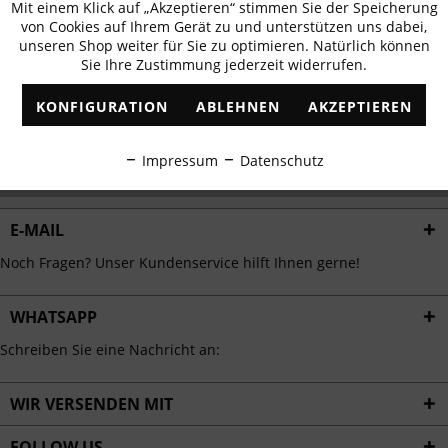
Mit einem Klick auf „Akzeptieren“ stimmen Sie der Speicherung
Aktiv
erhalten
Funktionale
von Cookies auf Ihrem Gerät zu und unterstützen uns dabei,
✓
Exklusive Angebote
✓
Die aktuellsten Trends
unseren Shop weiter für Sie zu optimieren. Natürlich können
Sie Ihre Zustimmung jederzeit widerrufen.
Inaktiv
Marketing
KONFIGURATION
ABLEHNEN
AKZEPTIEREN
Inaktiv
Tracking
ABONNIEREN
Impressum
Datenschutz
Ich habe die
Datenschutzbestimmungen
zur Kenntnis genommen.
Inaktiv
Personalisierung
E-MAIL
Inaktiv
Service
Noch Fragen? Unser Kundenservice hilft Ihnen gerne!
WHATSAPP
Schreiben Sie eine Nachricht an:
WIR VERSENDEN MIT
FOLLOW US