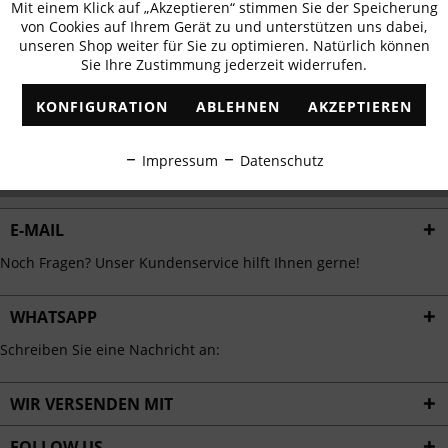
Mit einem Klick auf „Akzeptieren“ stimmen Sie der Speicherung
Aktiv
erhalten
Funktionale
von Cookies auf Ihrem Gerät zu und unterstützen uns dabei,
✓
Exklusive Angebote
✓
Die aktuellsten Trends
unseren Shop weiter für Sie zu optimieren. Natürlich können
Sie Ihre Zustimmung jederzeit widerrufen.
Inaktiv
Marketing
KONFIGURATION
ABLEHNEN
AKZEPTIEREN
Inaktiv
Tracking
ABONNIEREN
Impressum
Datenschutz
Ich habe die
Datenschutzbestimmungen
zur Kenntnis genommen.
Inaktiv
Personalisierung
E-MAIL
Inaktiv
Service
Noch Fragen? Unser Kundenservice hilft Ihnen gerne!
WHATSAPP
Schreiben Sie eine Nachricht an:
WIR VERSENDEN MIT
FOLLOW US