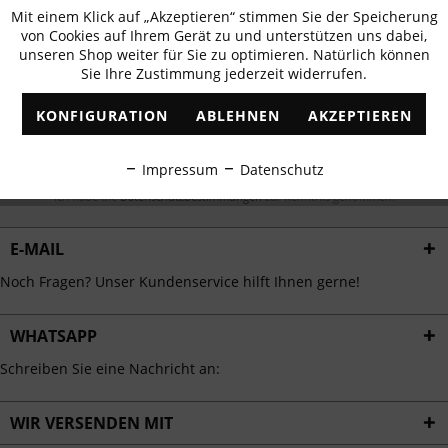
Newsletter abonnieren & 10% - Gutschein
Mit einem Klick auf „Akzeptieren“ stimmen Sie der Speicherung
Aktiv
Funktionale
erhalten
von Cookies auf Ihrem Gerät zu und unterstützen uns dabei,
unseren Shop weiter für Sie zu optimieren. Natürlich können
✓
Exklusive Angebote
✓
Die aktuellsten Trends
Sie Ihre Zustimmung jederzeit widerrufen.
Inaktiv
Marketing
KONFIGURATION
ABLEHNEN
AKZEPTIEREN
Inaktiv
Tracking
ABONNIEREN
Impressum
Datenschutz
Ich habe die
Datenschutzbestimmungen
zur Kenntnis genommen.
Inaktiv
Personalisierung
E-MAIL
Inaktiv
Service
Noch Fragen? Unser Kundenservice hilft Ihnen gerne!
WHATSAPP
Schreiben Sie eine Nachricht an:
WIR VERSENDEN MIT