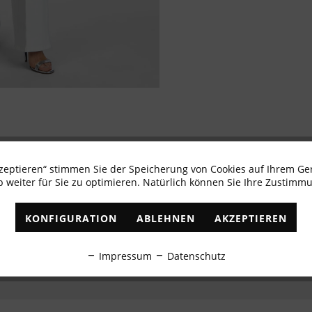
kzeptieren“ stimmen Sie der Speicherung von Cookies auf Ihrem Ge
Newsletter abonnieren & 10% - Gutschein erhalte
 weiter für Sie zu optimieren. Natürlich können Sie Ihre Zustimmu
✓
Exklusive Angebote
✓
Die aktuellsten Trends
KONFIGURATION
ABLEHNEN
AKZEPTIEREN
ABONNIEREN
Impressum
Datenschutz
Ich habe die
Datenschutzbestimmungen
zur Kenntnis genommen.