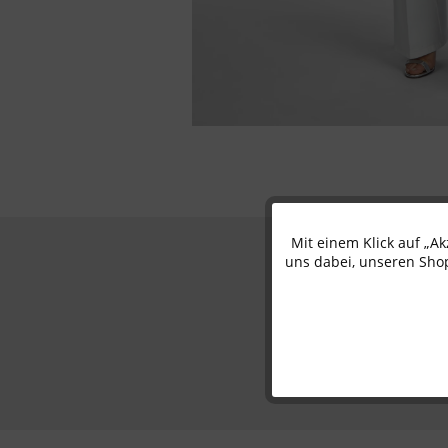
Mit einem Klick auf „A
Funktionale
uns dabei, unseren Shop
Marketing
Tracking
Personalisierung