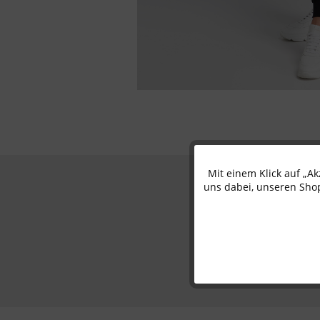
Mit einem Klick auf „A
Funktionale
uns dabei, unseren Shop
Marketing
Tracking
Personalisierung