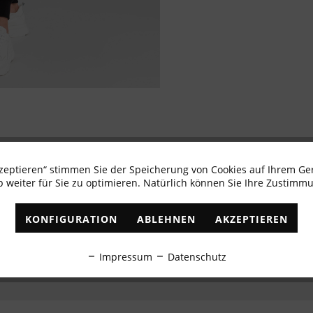
kzeptieren“ stimmen Sie der Speicherung von Cookies auf Ihrem Ge
Newsletter abonnieren & 10% - Gutschein erhalte
 weiter für Sie zu optimieren. Natürlich können Sie Ihre Zustimmu
✓
Exklusive Angebote
✓
Die aktuellsten Trends
KONFIGURATION
ABLEHNEN
AKZEPTIEREN
ABONNIEREN
Impressum
Datenschutz
Ich habe die
Datenschutzbestimmungen
zur Kenntnis genommen.