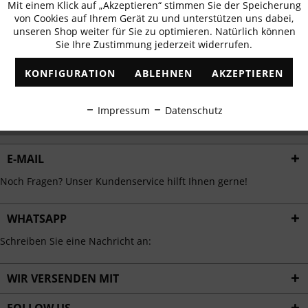
Mit einem Klick auf „Akzeptieren“ stimmen Sie der Speicherung
Aktiv
erhalten
Funktionale
von Cookies auf Ihrem Gerät zu und unterstützen uns dabei,
✓
Exklusive Angebote
✓
Die aktuellsten Trends
unseren Shop weiter für Sie zu optimieren. Natürlich können
Sie Ihre Zustimmung jederzeit widerrufen.
Inaktiv
Marketing
KONFIGURATION
ABLEHNEN
AKZEPTIEREN
Inaktiv
Tracking
ABONNIEREN
Impressum
Datenschutz
Ich habe die
Datenschutzbestimmungen
zur Kenntnis genommen.
Inaktiv
Personalisierung
E-MAIL
Inaktiv
Service
Noch Fragen? Unser Kundenservice hilft Ihnen gerne!
WHATSAPP
Schreiben Sie eine Nachricht an:
WIR VERSENDEN MIT