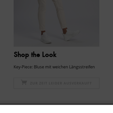
Shop the Look
Key-Piece: Bluse mit weichen Längsstreifen
ZUR ZEIT LEIDER AUSVERKAUFT
Newsletter abonnieren & 10% - Gutschein