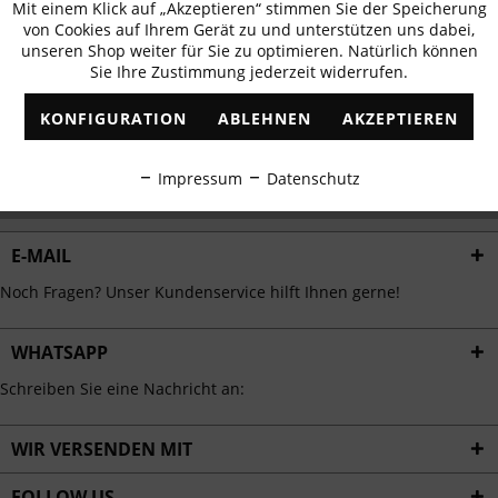
Mit einem Klick auf „Akzeptieren“ stimmen Sie der Speicherung
Aktiv
erhalten
Funktionale
von Cookies auf Ihrem Gerät zu und unterstützen uns dabei,
✓
Exklusive Angebote
✓
Die aktuellsten Trends
unseren Shop weiter für Sie zu optimieren. Natürlich können
Sie Ihre Zustimmung jederzeit widerrufen.
Inaktiv
Marketing
KONFIGURATION
ABLEHNEN
AKZEPTIEREN
Inaktiv
Tracking
ABONNIEREN
Impressum
Datenschutz
Ich habe die
Datenschutzbestimmungen
zur Kenntnis genommen.
Inaktiv
Personalisierung
E-MAIL
Inaktiv
Service
Noch Fragen? Unser Kundenservice hilft Ihnen gerne!
WHATSAPP
Schreiben Sie eine Nachricht an:
WIR VERSENDEN MIT
FOLLOW US