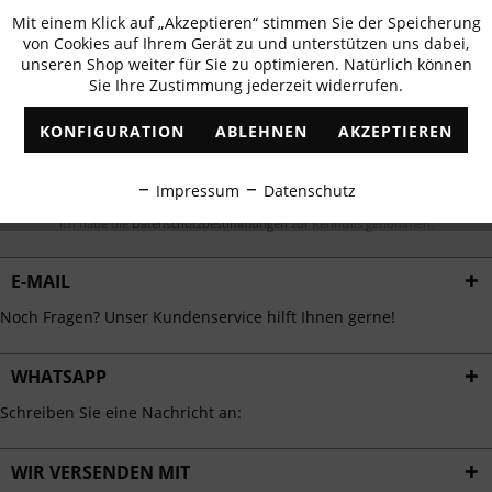
Newsletter abonnieren & 10% - Gutschein
Mit einem Klick auf „Akzeptieren“ stimmen Sie der Speicherung
Aktiv
Funktionale
erhalten
von Cookies auf Ihrem Gerät zu und unterstützen uns dabei,
unseren Shop weiter für Sie zu optimieren. Natürlich können
✓
Exklusive Angebote
✓
Die aktuellsten Trends
Sie Ihre Zustimmung jederzeit widerrufen.
Inaktiv
Marketing
KONFIGURATION
ABLEHNEN
AKZEPTIEREN
Inaktiv
Tracking
ABONNIEREN
Impressum
Datenschutz
Inaktiv
Personalisierung
Ich habe die
Datenschutzbestimmungen
zur Kenntnis genommen.
E-MAIL
Inaktiv
Service
Noch Fragen? Unser Kundenservice hilft Ihnen gerne!
WHATSAPP
Schreiben Sie eine Nachricht an:
WIR VERSENDEN MIT