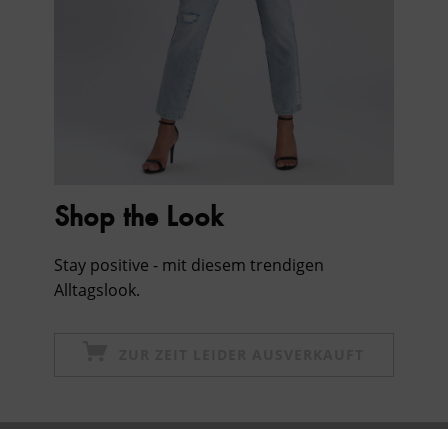
Shop the Look
Stay positive - mit diesem trendigen
Alltagslook.
ZUR ZEIT LEIDER AUSVERKAUFT